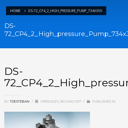
HOME
DS-72_CP4_2_HIGH_PRESSURE_PUMP_734X350
DS-
72_CP4_2_High_pressure_Pump_734x
DS-
72_CP4_2_High_press
BY
TDESTEBAN
/
MIÉRCOLES, 28 JUNIO 2017
/
PUBLISHED IN